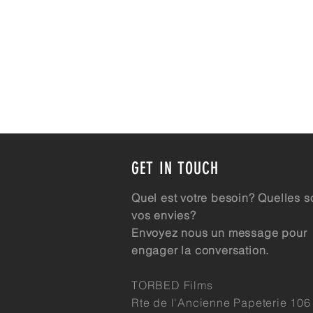
GET IN TOUCH
Quel est votre besoin? Quelles s
vos envies?
Envoyez nous un message pour
engager la conversation.
TORBED Films
Rte de l'Ancienne Papeterie 106