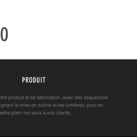
DO
PRODUIT
otre produit et sa fabrication, avec des séquences
gnant la mise en scène et les lumières, pour en
ettre plein les yeux à vos clients.