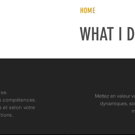
HOME
WHAT I 
ise.
Mettez en valeur v
vos compétences.
dynamiques, soi
 et selon votre
m
tions.