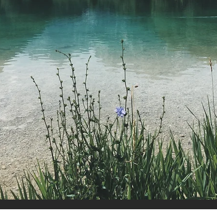
IDEAS
TO 
I AM A
FILMMAKER